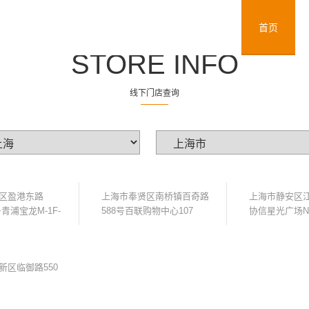
首页
STORE INFO
线下门店查询
区盈港东路
上海市奉贤区南桥镇百奇路
上海市静安区江
6号青浦宝龙M-1F-
588号百联购物中心107
协信星光广场N8
新区临御路550