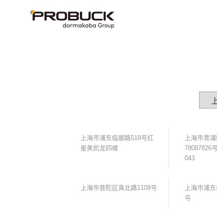
上海市浦东临御路518号红
上海市青浦
星美凯龙四楼
7808782
043
上海市普陀区真北路1108号
上海市浦东
号